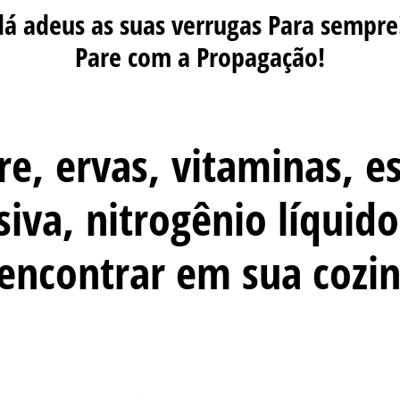
 dá
adeus as suas verrugas
Para sempre!
Pare com a Propagação!
e, ervas, vitaminas, e
siva, nitrogênio líquid
encontrar em sua cozi