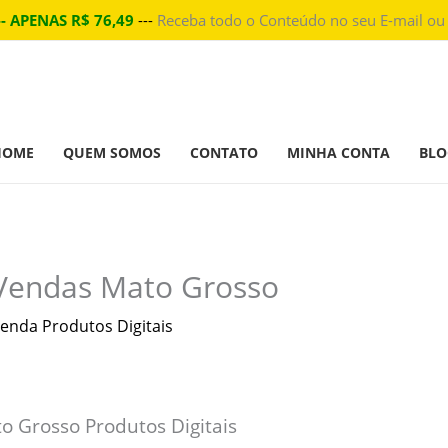
-- APENAS R$ 76,49
---
Receba todo o Conteúdo no seu E-mail ou
HOME
QUEM SOMOS
CONTATO
MINHA CONTA
BLO
Vendas Mato Grosso
enda Produtos Digitais
 Grosso Produtos Digitais