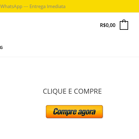
 WhatsApp --- Entrega Imediata
R$
0,00
0
G
P
CLIQUE E COMPRE
e
s
q
u
i