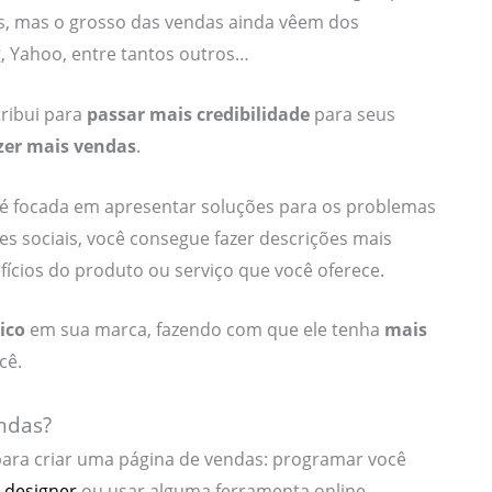
s, mas o grosso das vendas ainda vêem dos
, Yahoo, entre tantos outros…
ribui para
passar mais credibilidade
para seus
zer mais vendas
.
é focada em apresentar soluções para os problemas
des sociais, você consegue fazer descrições mais
ícios do produto ou serviço que você oferece.
ico
em sua marca, fazendo com que ele tenha
mais
cê.
ndas?
para criar uma página de vendas: programar você
 designer
ou usar alguma ferramenta online.