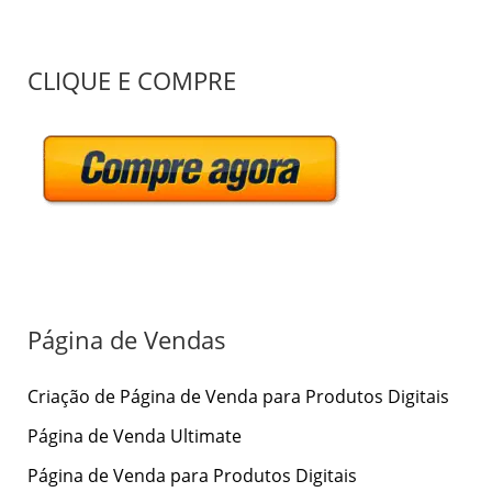
P
CLIQUE E COMPRE
e
s
q
u
i
s
a
r
Página de Vendas
p
Criação de Página de Venda para Produtos Digitais
o
r
Página de Venda Ultimate
:
Página de Venda para Produtos Digitais