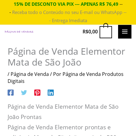
Ir
15% DE DESCONTO VIA PIX --- APENAS R$ 76,49
--
-
Receba todo o Conteúdo no seu E-mail ou WhatsApp --
para
- Entrega Imediata
o
conteúdo
MAI
0
R$
0,00
ME
Página de Venda Elementor
Mata de São João
/
Página de Venda
/ Por
Página de Venda Produtos
Digitais
Página de Venda Elementor Mata de São
João Prontas
Página de Venda Elementor prontas e