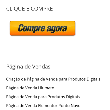
P
CLIQUE E COMPRE
e
s
q
u
i
s
a
r
Página de Vendas
p
Criação de Página de Venda para Produtos Digitais
o
r
Página de Venda Ultimate
:
Página de Venda para Produtos Digitais
Página de Venda Elementor Ponto Novo