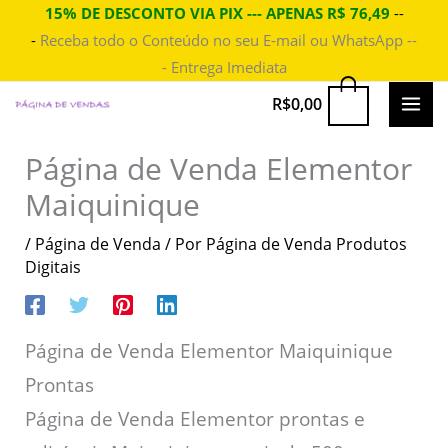
Ir
15% DE DESCONTO VIA PIX --- APENAS R$ 76,49
--
-
Receba todo o Conteúdo no seu E-mail ou WhatsApp --
para
- Entrega Imediata
o
conteúdo
MAI
0
R$
0,00
ME
Página de Venda Elementor
Maiquinique
/
Página de Venda
/ Por
Página de Venda Produtos
Digitais
Página de Venda Elementor Maiquinique
Prontas
Página de Venda Elementor prontas e