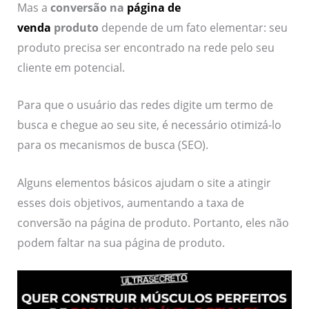
Mas a
conversão na
página de
venda
produto
depende de um fato elementar: seu
produto precisa ser encontrado na rede pelo seu
cliente em potencial.
Para que o usuário das redes digite um termo de
busca e chegue ao seu site, é necessário otimizá-lo
para os mecanismos de busca (SEO).
Alguns elementos básicos ajudam o site a atingir
esses dois objetivos, aumentando a taxa de
conversão na página de produto. Portanto, eles não
podem faltar na sua página de produto.