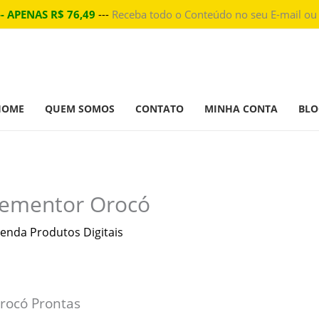
-- APENAS R$ 76,49
---
Receba todo o Conteúdo no seu E-mail ou
HOME
QUEM SOMOS
CONTATO
MINHA CONTA
BLO
lementor Orocó
enda Produtos Digitais
rocó Prontas