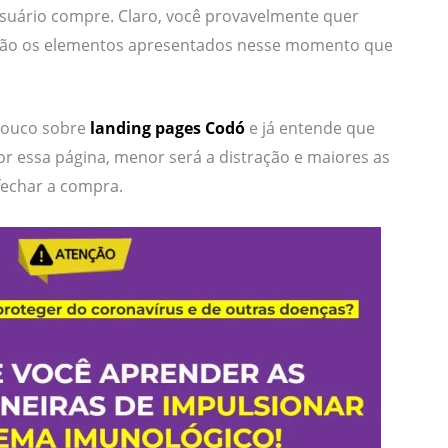
usuário compre. Claro, você provavelmente quer
são os elementos apresentados nesse momento que
pouco sobre
landing pages Codó
e já entende que
r essa página, menor será a distração e maiores as
 fechar a compra.