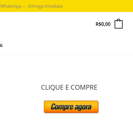
 WhatsApp --- Entrega Imediata
R$
0,00
0
G
P
CLIQUE E COMPRE
e
s
q
u
i