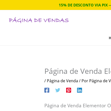
Ir
15% DE DESCONTO VIA PIX -
para
o
conteúdo
Página de Venda E
/
Página de Venda
/ Por
Página de V
Página de Venda Elementor O