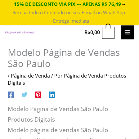
Ir
15% DE DESCONTO VIA PIX --- APENAS R$ 76,49
--
-
Receba todo o Conteúdo no seu E-mail ou WhatsApp --
para
- Entrega Imediata
o
conteúdo
MAI
0
R$
0,00
ME
Modelo Página de Vendas
São Paulo
/
Página de Venda
/ Por
Página de Venda Produtos
Digitais
Modelo Página de Vendas São Paulo
Produtos Digitais
Modelo página de vendas São Paulo