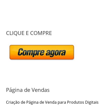
P
CLIQUE E COMPRE
e
s
q
u
i
s
a
r
Página de Vendas
p
Criação de Página de Venda para Produtos Digitais
o