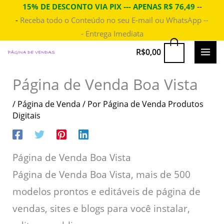
Ir
15% DE DESCONTO VIA PIX --- APENAS R$ 76,49
--
-
Receba todo o Conteúdo no seu E-mail ou WhatsApp --
para
- Entrega Imediata
o
conteúdo
MAI
0
R$
0,00
ME
Página de Venda Boa Vista
/
Página de Venda
/ Por
Página de Venda Produtos
Digitais
Página de Venda Boa Vista
Página de Venda Boa Vista, mais de 500
modelos prontos e editáveis de página de
vendas, sites e blogs para você instalar,