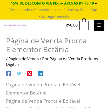
Ir
15% DE DESCONTO VIA PIX --- APENAS R$ 76,49
--
-
Receba todo o Conteúdo no seu E-mail ou WhatsApp --
para
- Entrega Imediata
o
conteúdo
MAI
0
R$
0,00
ME
Página de Venda Pronta
Elementor Betânia
/
Página de Venda
/ Por
Página de Venda Produtos
Digitais
Página de Venda Pronta e Editável
Elementor Betânia
Página de Venda Pronta e Editável