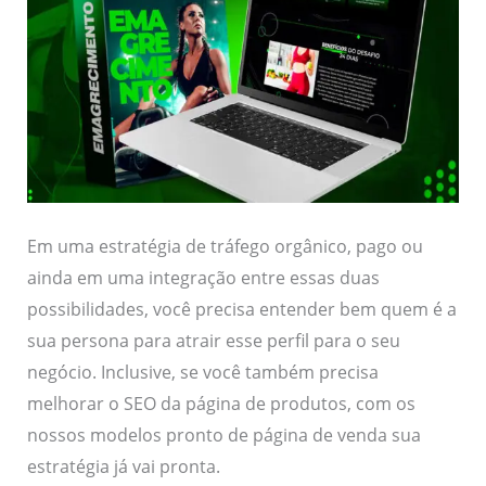
Em uma estratégia de tráfego orgânico, pago ou
ainda em uma integração entre essas duas
possibilidades, você precisa entender bem quem é a
sua persona para atrair esse perfil para o seu
negócio. Inclusive, se você também precisa
melhorar o SEO da página de produtos, com os
nossos modelos pronto de página de venda sua
estratégia já vai pronta.