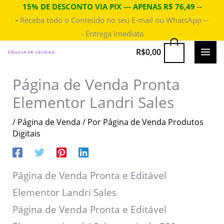
Ir
15% DE DESCONTO VIA PIX --- APENAS R$ 76,49
--
-
Receba todo o Conteúdo no seu E-mail ou WhatsApp --
para
- Entrega Imediata
o
conteúdo
MAI
0
R$
0,00
ME
Página de Venda Pronta
Elementor Landri Sales
/
Página de Venda
/ Por
Página de Venda Produtos
Digitais
Página de Venda Pronta e Editável
Elementor Landri Sales
Página de Venda Pronta e Editável