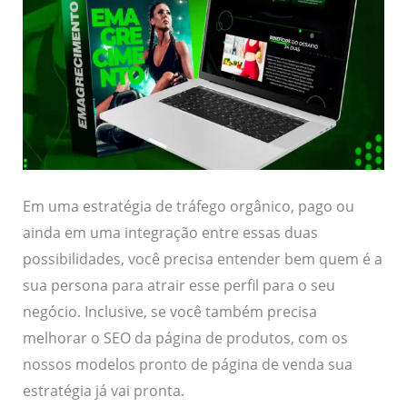
Em uma estratégia de tráfego orgânico, pago ou
ainda em uma integração entre essas duas
possibilidades, você precisa entender bem quem é a
sua persona para atrair esse perfil para o seu
negócio. Inclusive, se você também precisa
melhorar o SEO da página de produtos, com os
nossos modelos pronto de página de venda sua
estratégia já vai pronta.