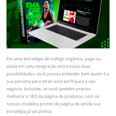
Em uma estratégia de tráfego orgânico, pago ou
ainda em uma integração entre essas duas
possibilidades, você precisa entender bem quem é a
sua persona para atrair esse perfil para o seu
negócio. Inclusive, se você também precisa
melhorar o SEO da página de produtos, com os
nossos modelos pronto de página de venda sua
estratégia já vai pronta.