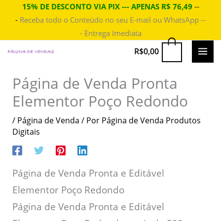
Ir
15% DE DESCONTO VIA PIX --- APENAS R$ 76,49
--
-
Receba todo o Conteúdo no seu E-mail ou WhatsApp --
para
- Entrega Imediata
o
conteúdo
MAI
0
R$
0,00
ME
Página de Venda Pronta
Elementor Poço Redondo
/
Página de Venda
/ Por
Página de Venda Produtos
Digitais
Página de Venda Pronta e Editável
Elementor Poço Redondo
Página de Venda Pronta e Editável