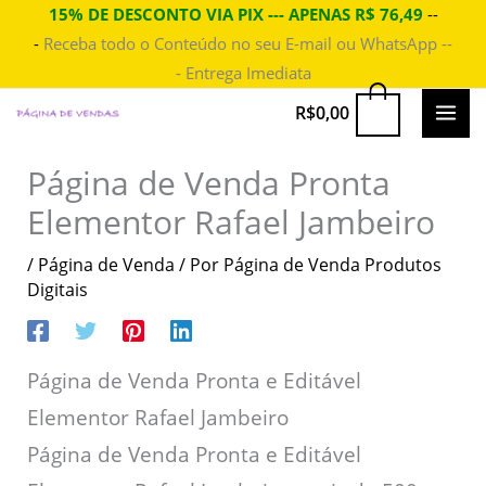
Ir
15% DE DESCONTO VIA PIX --- APENAS R$ 76,49
--
-
Receba todo o Conteúdo no seu E-mail ou WhatsApp --
para
- Entrega Imediata
o
conteúdo
MAI
0
R$
0,00
ME
Página de Venda Pronta
Elementor Rafael Jambeiro
/
Página de Venda
/ Por
Página de Venda Produtos
Digitais
Página de Venda Pronta e Editável
Elementor Rafael Jambeiro
Página de Venda Pronta e Editável