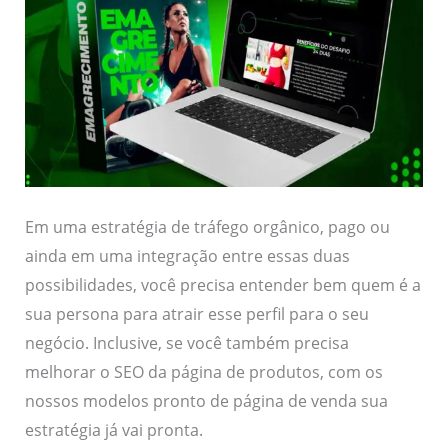
Em uma estratégia de tráfego orgânico, pago ou
ainda em uma integração entre essas duas
possibilidades, você precisa entender bem quem é a
sua persona para atrair esse perfil para o seu
negócio. Inclusive, se você também precisa
melhorar o SEO da página de produtos, com os
nossos modelos pronto de página de venda sua
estratégia já vai pronta.