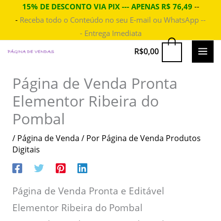
Ir
15% DE DESCONTO VIA PIX --- APENAS R$ 76,49
--
-
Receba todo o Conteúdo no seu E-mail ou WhatsApp --
para
- Entrega Imediata
o
conteúdo
MAI
0
R$
0,00
ME
Página de Venda Pronta
Elementor Ribeira do
Pombal
/
Página de Venda
/ Por
Página de Venda Produtos
Digitais
Página de Venda Pronta e Editável
Elementor Ribeira do Pombal