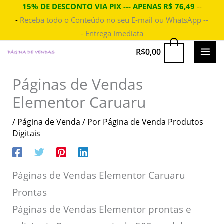
Ir
15% DE DESCONTO VIA PIX --- APENAS R$ 76,49
--
-
Receba todo o Conteúdo no seu E-mail ou WhatsApp --
para
- Entrega Imediata
o
conteúdo
MAI
0
R$
0,00
ME
Páginas de Vendas
Elementor Caruaru
/
Página de Venda
/ Por
Página de Venda Produtos
Digitais
Páginas de Vendas Elementor Caruaru
Prontas
Páginas de Vendas Elementor prontas e