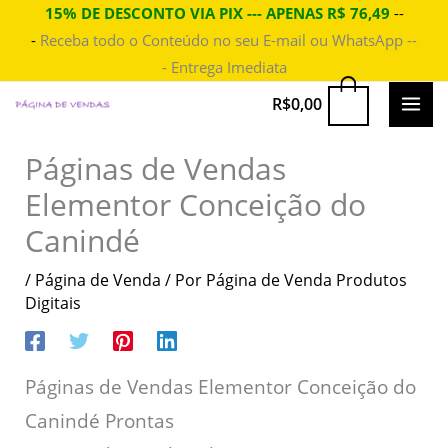
Ir
15% DE DESCONTO VIA PIX --- APENAS R$ 76,49
--
-
Receba todo o Conteúdo no seu E-mail ou WhatsApp --
para
- Entrega Imediata
o
conteúdo
MAI
0
R$
0,00
ME
Páginas de Vendas
Elementor Conceição do
Canindé
/
Página de Venda
/ Por
Página de Venda Produtos
Digitais
Páginas de Vendas Elementor Conceição do
Canindé Prontas