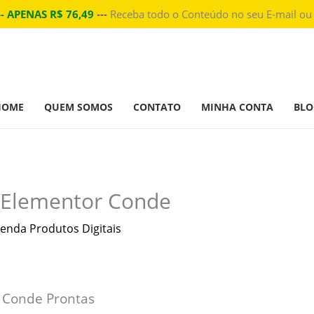
-- APENAS R$ 76,49
---
Receba todo o Conteúdo no seu E-mail ou
HOME
QUEM SOMOS
CONTATO
MINHA CONTA
BLO
 Elementor Conde
enda Produtos Digitais
 Conde Prontas