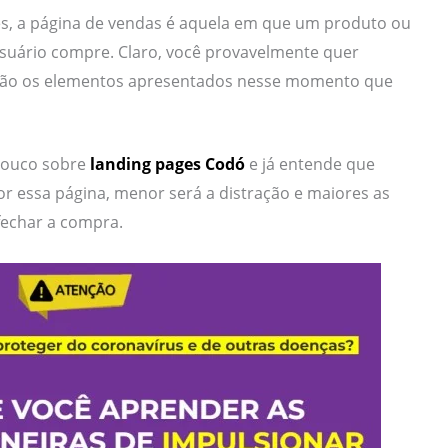
es, a página de vendas é aquela em que um produto ou
usuário compre. Claro, você provavelmente quer
são os elementos apresentados nesse momento que
pouco sobre
landing pages Codó
e já entende que
r essa página, menor será a distração e maiores as
 fechar a compra.