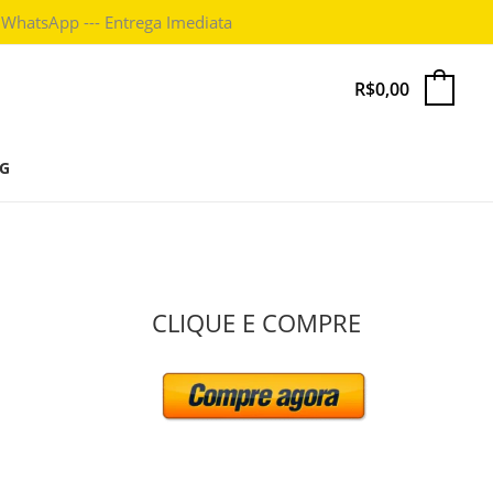
 WhatsApp --- Entrega Imediata
R$
0,00
0
G
P
CLIQUE E COMPRE
e
s
q
u
i