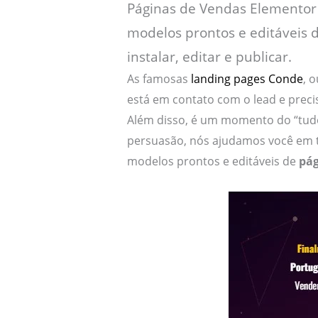
Páginas de Vendas Elementor 
modelos prontos e editáveis d
instalar, editar e publicar.
As famosas
landing pages Conde
, 
está em contato com o lead e preci
Além disso, é um momento do “tudo
persuasão, nós ajudamos você em t
modelos prontos e editáveis de
pág