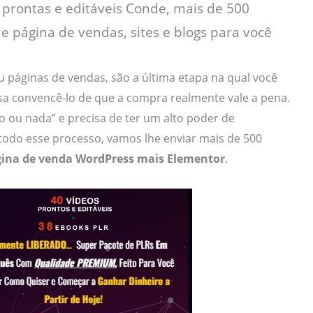
prontas e editáveis Conde, mais de 500
e página de vendas, sites e blogs para você
ou páginas de vendas, são a última etapa na qual você
sa convencê-lo de que a compra realmente vale a pena.
 ou nada” e precisa de ter um alto poder de
odo esse processo, vamos lhe enviar mais de 500
ina de venda WordPress mais Elementor
.