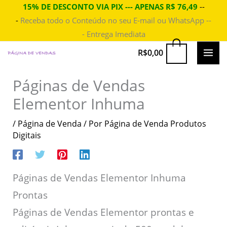
Ir
15% DE DESCONTO VIA PIX --- APENAS R$ 76,49
--
-
Receba todo o Conteúdo no seu E-mail ou WhatsApp --
para
- Entrega Imediata
o
conteúdo
MAI
0
R$
0,00
ME
Páginas de Vendas
Elementor Inhuma
/
Página de Venda
/ Por
Página de Venda Produtos
Digitais
Páginas de Vendas Elementor Inhuma
Prontas
Páginas de Vendas Elementor prontas e