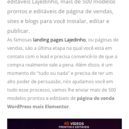
editáveis Lajedinho, mais de 500 modelos
prontos e editáveis de página de vendas,
sites e blogs para você instalar, editar e
publicar.
As famosas
landing pages Lajedinho
, ou páginas de
vendas, são a última etapa na qual você está em
contato com o lead e precisa convencê-lo de que a
compra realmente vale a pena. Além disso, é um
momento do “tudo ou nada” e precisa de ter um
alto poder de persuasão, nós ajudamos você em
todo esse processo, vamos lhe enviar mais de 500
modelos prontos e editáveis de
página de venda
WordPress mais Elementor
.