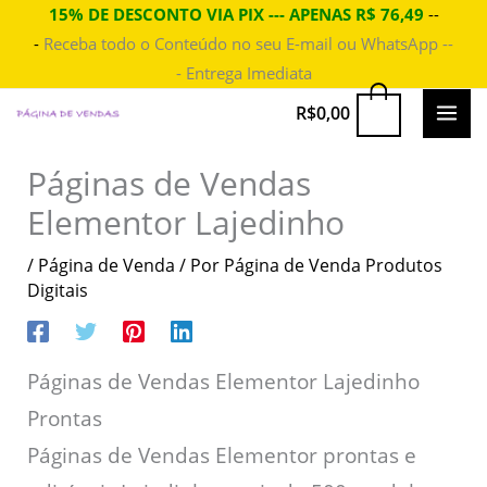
Ir
15% DE DESCONTO VIA PIX --- APENAS R$ 76,49
--
-
Receba todo o Conteúdo no seu E-mail ou WhatsApp --
para
- Entrega Imediata
o
conteúdo
MAI
0
R$
0,00
ME
Páginas de Vendas
Elementor Lajedinho
/
Página de Venda
/ Por
Página de Venda Produtos
Digitais
Páginas de Vendas Elementor Lajedinho
Prontas
Páginas de Vendas Elementor prontas e