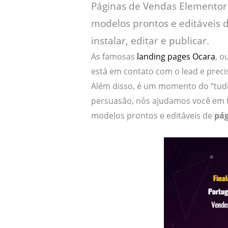
Páginas de Vendas Elementor 
modelos prontos e editáveis d
instalar, editar e publicar.
As famosas
landing pages Ocara
, o
está em contato com o lead e preci
Além disso, é um momento do “tudo
persuasão, nós ajudamos você em t
modelos prontos e editáveis de
pág