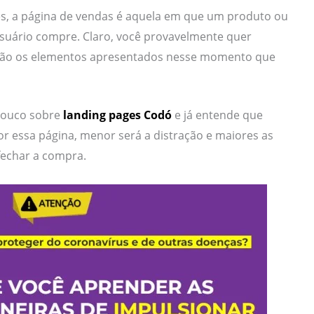
es, a página de vendas é aquela em que um produto ou
usuário compre. Claro, você provavelmente quer
são os elementos apresentados nesse momento que
pouco sobre
landing pages Codó
e já entende que
r essa página, menor será a distração e maiores as
 fechar a compra.