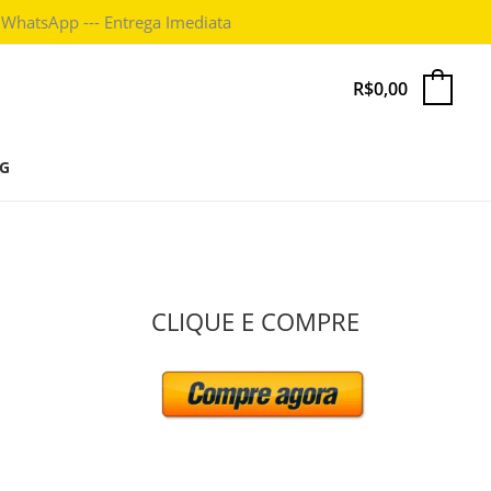
 WhatsApp --- Entrega Imediata
R$
0,00
0
G
P
CLIQUE E COMPRE
e
s
q
u
i