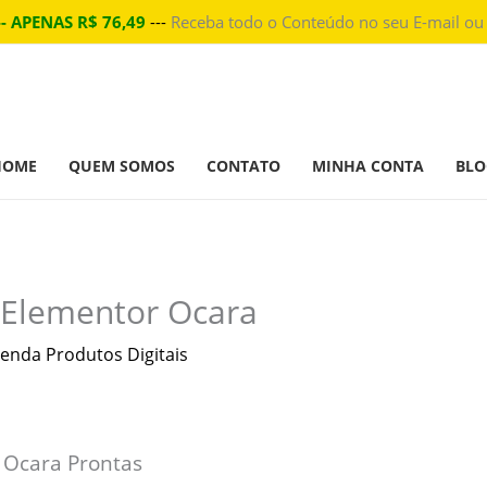
-- APENAS R$ 76,49
---
Receba todo o Conteúdo no seu E-mail ou
HOME
QUEM SOMOS
CONTATO
MINHA CONTA
BLO
 Elementor Ocara
enda Produtos Digitais
 Ocara Prontas