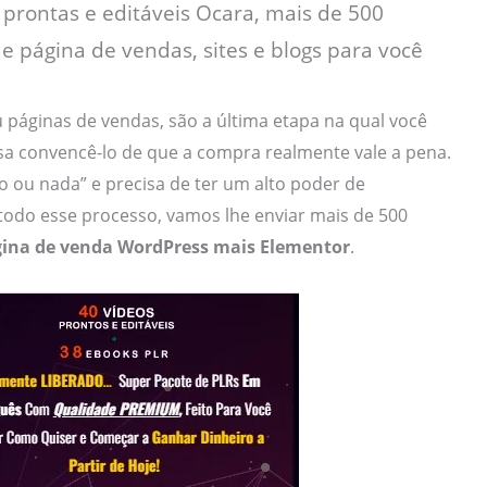
prontas e editáveis Ocara, mais de 500
e página de vendas, sites e blogs para você
u páginas de vendas, são a última etapa na qual você
sa convencê-lo de que a compra realmente vale a pena.
 ou nada” e precisa de ter um alto poder de
odo esse processo, vamos lhe enviar mais de 500
ina de venda WordPress mais Elementor
.