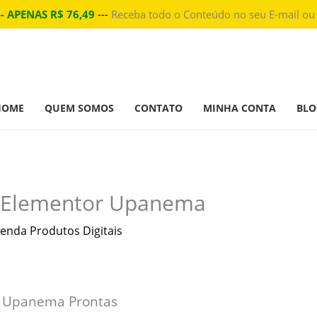
-- APENAS R$ 76,49
---
Receba todo o Conteúdo no seu E-mail ou
HOME
QUEM SOMOS
CONTATO
MINHA CONTA
BLO
s Elementor Upanema
enda Produtos Digitais
r Upanema Prontas