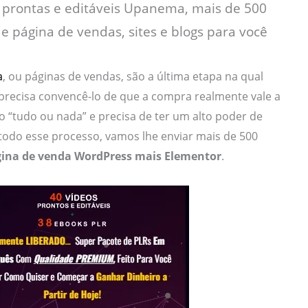
 prontas e editáveis Upanema, mais de 500
e página de vendas, sites e blogs para você
a
, ou páginas de vendas, são a última etapa na qual
precisa convencê-lo de que a compra realmente vale a
 “tudo ou nada” e precisa de ter um alto poder de
odo esse processo, vamos lhe enviar mais de 500
ina de venda WordPress mais Elementor
.