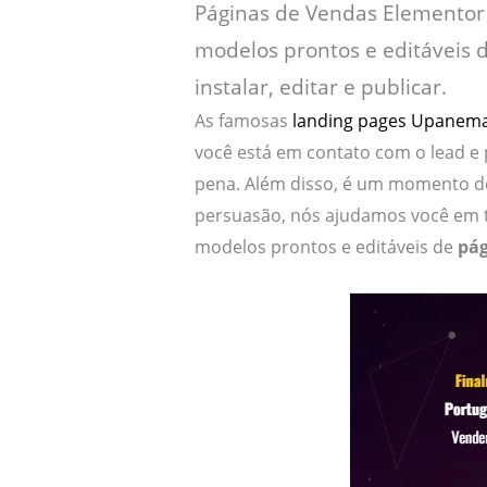
Páginas de Vendas Elementor
modelos prontos e editáveis d
instalar, editar e publicar.
As famosas
landing pages Upanem
você está em contato com o lead e 
pena. Além disso, é um momento do
persuasão, nós ajudamos você em t
modelos prontos e editáveis de
pág