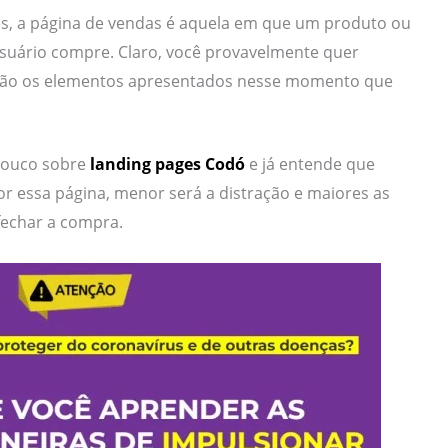
es, a página de vendas é aquela em que um produto ou
usuário compre. Claro, você provavelmente quer
são os elementos apresentados nesse momento que
pouco sobre
landing pages Codó
e já entende que
r essa página, menor será a distração e maiores as
 fechar a compra.