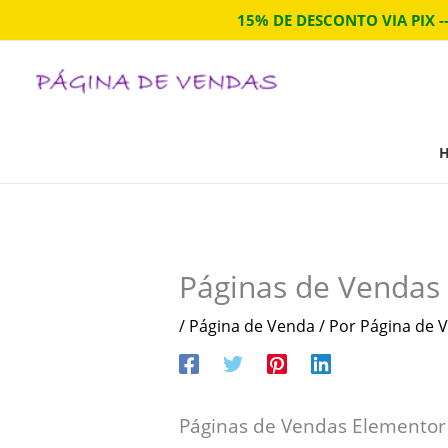
Ir
15% DE DESCONTO VIA PIX -
para
o
conteúdo
Páginas de Venda
/
Página de Venda
/ Por
Página de V
Páginas de Vendas Elemento