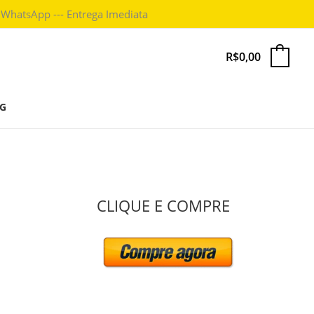
 WhatsApp --- Entrega Imediata
R$
0,00
0
G
P
CLIQUE E COMPRE
e
s
q
u
i